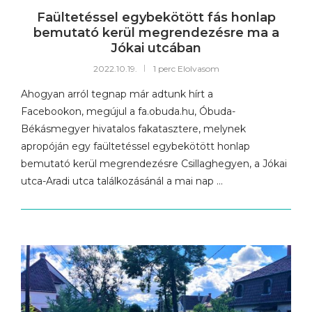
Faültetéssel egybekötött fás honlap
bemutató kerül megrendezésre ma a
Jókai utcában
2022.10.19.
1 perc Elolvasom
Ahogyan arról tegnap már adtunk hírt a
Facebookon, megújul a fa.obuda.hu, Óbuda-
Békásmegyer hivatalos fakatasztere, melynek
apropóján egy faültetéssel egybekötött honlap
bemutató kerül megrendezésre Csillaghegyen, a Jókai
utca-Aradi utca találkozásánál a mai nap …