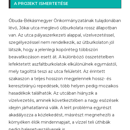
A PROJEKT ISMERTETÉSE
Óbuda-Békásmegyer Önkormányzatának tulajdonában
lévő, Jókai utca meglevő útburkolata rossz állapotban
van. Az utca pályaszerkezeti alappal, vízelvezetéssel,
szegélyezéssel nem rendelkezik, az útburkolaton jól
látszik, hogy a jelenlegi kopóréteg többszöri
beavatkozáson esett át. A különböző összetételben
lefektetett aszfaltburkolatok elkülönülnek egymástól,
mely tagolttá teszi az utca felületét. Az érintett
szakaszon a teljes hosszon megjelennek hossz- és
keresztirányú repedések, több helyen pedig mozaikos
hasadékok találhatók. Az utcában hiányzik a
vízelvezetés, aminek következtében a nagy esőzések
idején járhatatlanná válik. A leírt probléma egyrészt
akadályozza a közlekedést, másrészt megnehezíti a
környéken élők mindennapjait, a vízzel teli úthibák
pedig balesetveszélyesek is.