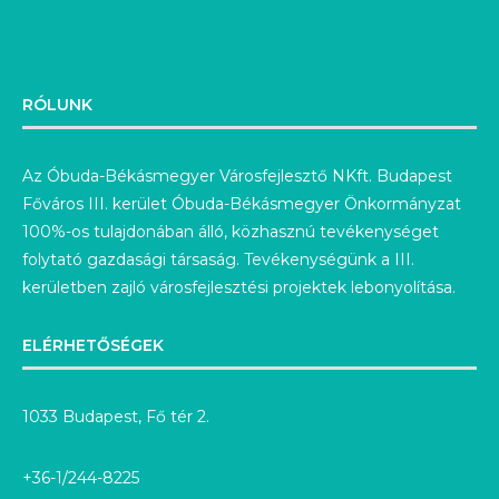
RÓLUNK
Az Óbuda-Békásmegyer Városfejlesztő NKft. Budapest
Főváros III. kerület Óbuda-Békásmegyer Önkormányzat
100%-os tulajdonában álló, közhasznú tevékenységet
folytató gazdasági társaság. Tevékenységünk a III.
kerületben zajló városfejlesztési projektek lebonyolítása.
ELÉRHETŐSÉGEK
1033 Budapest, Fő tér 2.
+36-1/244-8225