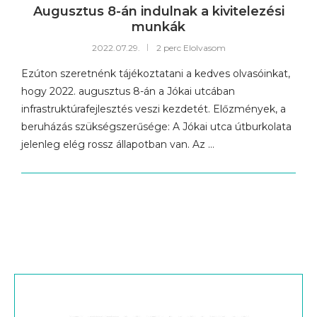
Augusztus 8-án indulnak a kivitelezési
munkák
2022.07.29.
2 perc Elolvasom
Ezúton szeretnénk tájékoztatani a kedves olvasóinkat,
hogy 2022. augusztus 8-án a Jókai utcában
infrastruktúrafejlesztés veszi kezdetét. Előzmények, a
beruházás szükségszerűsége: A Jókai utca útburkolata
jelenleg elég rossz állapotban van. Az …