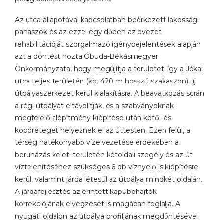
Az utca állapotával kapcsolatban beérkezett lakossági
panaszok és az ezzel egyidőben az övezet
rehabilitációját szorgalmazó igénybejelentések alapján
azt a döntést hozta Óbuda-Békásmegyer
Önkormányzata, hogy megújítja a területet, így a Jókai
utca teljes területén (kb. 420 m hosszú szakaszon) új
útpályaszerkezet kerül kialakításra. A beavatkozás során
a régi útpályát eltávolítják, és a szabványoknak
megfelelő alépítmény kiépítése után kötő- és
kopóréteget helyeznek el az úttesten. Ezen felül, a
térség hatékonyabb vízelvezetése érdekében a
beruházás keleti területén kétoldali szegély és az út
víztelenítéséhez szükséges 6 db víznyelő is kiépítésre
kerül, valamint járda létesül az útpálya mindkét oldalán.
A járdafejlesztés az érintett kapubehajtók
korrekciójának elvégzését is magában foglalja. A
nyugati oldalon az útpálya profiljának megdöntésével