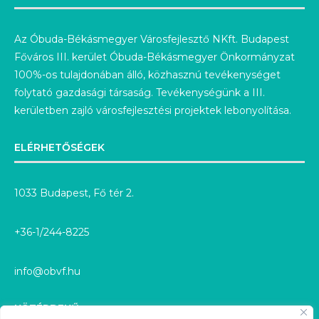
Az Óbuda-Békásmegyer Városfejlesztő NKft. Budapest
Főváros III. kerület Óbuda-Békásmegyer Önkormányzat
100%-os tulajdonában álló, közhasznú tevékenységet
folytató gazdasági társaság. Tevékenységünk a III.
kerületben zajló városfejlesztési projektek lebonyolítása.
ELÉRHETŐSÉGEK
1033 Budapest, Fő tér 2.
+36-1/244-8225
info@obvf.hu
KÖZÉRDEKŰ