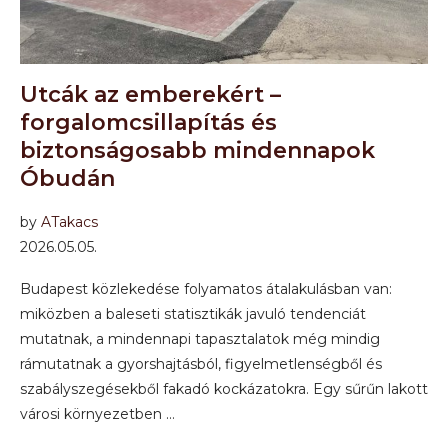
Utcák az emberekért –
forgalomcsillapítás és
biztonságosabb mindennapok
Óbudán
by
ATakacs
2026.05.05.
Budapest közlekedése folyamatos átalakulásban van:
miközben a baleseti statisztikák javuló tendenciát
mutatnak, a mindennapi tapasztalatok még mindig
rámutatnak a gyorshajtásból, figyelmetlenségből és
szabályszegésekből fakadó kockázatokra. Egy sűrűn lakott
városi környezetben …