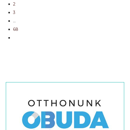
2
3
…
68