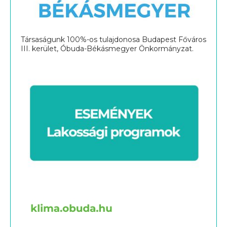
Társaságunk 100%-os tulajdonosa Budapest Főváros
III. kerület, Óbuda-Békásmegyer Önkormányzat.