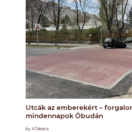
Utcák az emberekért – forgalo
mindennapok Óbudán
by
ATakacs