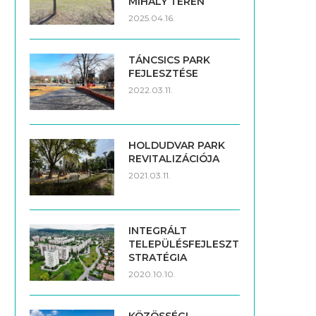
MIHÁLY TÉREN
2025.04.16.
TÁNCSICS PARK
FEJLESZTÉSE
2022.03.11.
HOLDUDVAR PARK
REVITALIZÁCIÓJA
2021.03.11.
INTEGRÁLT
TELEPÜLÉSFEJLESZTÉSI
STRATÉGIA
2020.10.10.