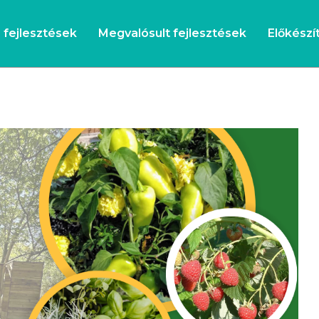
s fejlesztések
Megvalósult fejlesztések
Előkészít