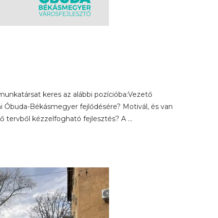
unkatársat keres az alábbi pozícióba:Vezető
ni Óbuda-Békásmegyer fejlődésére? Motivál, és van
vő tervből kézzelfogható fejlesztés? A …