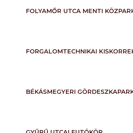
FOLYAMŐR UTCA MENTI KÖZPAR
FORGALOMTECHNIKAI KISKORREK
BÉKÁSMEGYERI GÖRDESZKAPARK
GYŰRŰ UTCAI FUTÓKÖR