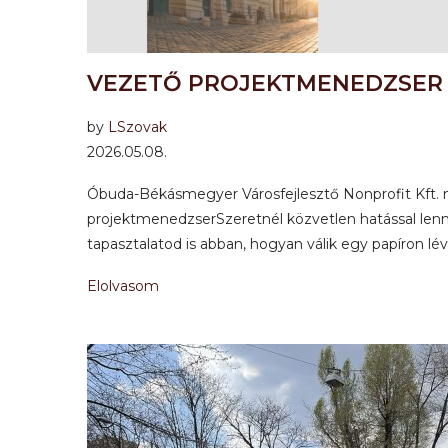
VEZETŐ PROJEKTMENEDZSER
by
LSzovak
2026.05.08.
Óbuda-Békásmegyer Városfejlesztő Nonprofit Kft. m
projektmenedzserSzeretnél közvetlen hatással len
tapasztalatod is abban, hogyan válik egy papíron lé
Elolvasom